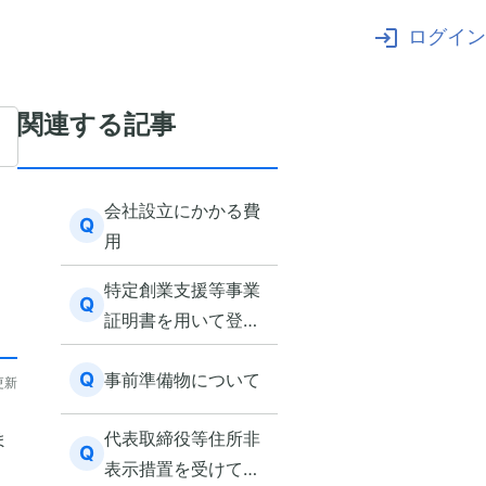
ログイン
関連する記事
会社設立にかかる費
Q
用
特定創業支援等事業
Q
証明書を用いて登録
免許税の減免措置を
Q
事前準備物について
受けたい
更新
代表取締役等住所非
ま
Q
表示措置を受けて登